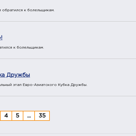
 обратился к болельщикам.
!
атился к болельщикам.
бка Дружбы
альный этап Евро-Азиатского Кубка Дружбы.
4
5
...
35