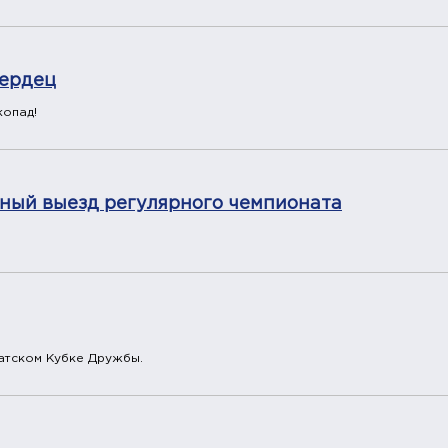
сердец
копад!
ьный выезд регулярного чемпионата
атском Кубке Дружбы.