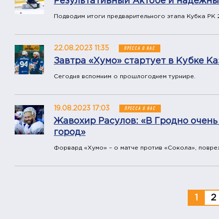
Результативный Актобе и надёжн
Подводим итоги предварительного этапа Кубка РК 
22.08.2023 11:35
ПРЕССА О НАС
Завтра «Хумо» стартует в Кубке К
Сегодня вспомним о прошлогоднем турнире.
19.08.2023 17:03
ПРЕССА О НАС
Жавохир Расулов: «В Гродно очень
город»
Форвард «Хумо» – о матче против «Сокола», повре
1
2