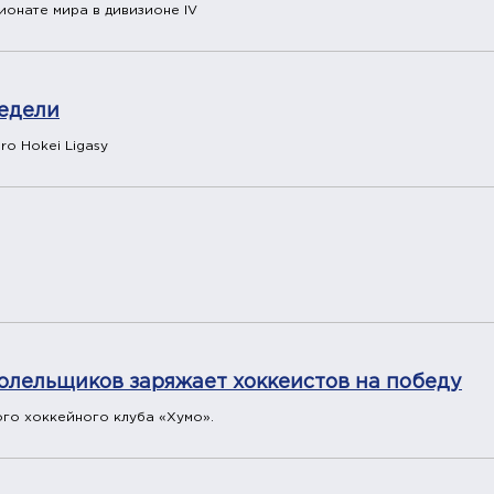
ионате мира в дивизионе IV
недели
o Hokei Ligasy
лельщиков заряжает хоккеистов на победу
го хоккейного клуба «Хумо».