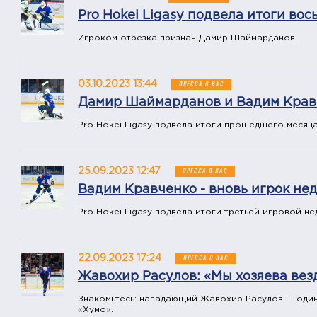
Pro Hokei Ligasy подвела итоги во
Игроком отрезка признан Дамир Шаймарданов.
03.10.2023 13:44
ПРЕССА О НАС
Дамир Шаймарданов и Вадим Кравч
Pro Hokei Ligasy подвела итоги прошедшего месяца
25.09.2023 12:47
ПРЕССА О НАС
Вадим Кравченко - вновь игрок не
Pro Hokei Ligasy подвела итоги третьей игровой не
22.09.2023 17:24
ПРЕССА О НАС
Жавохир Расулов: «Мы хозяева везд
Знакомьтесь: нападающий Жавохир Расулов — один 
«Хумо».