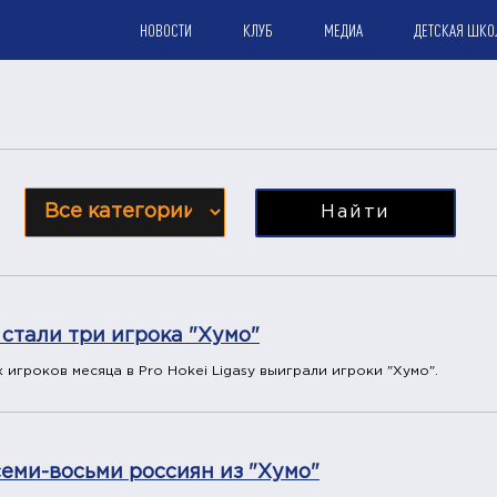
НОВОСТИ
КЛУБ
МЕДИА
ДЕТСКАЯ ШКО
Найти
стали три игрока "Хумо"
игроков месяца в Pro Hokei Ligasy выиграли игроки "Хумо".
еми-восьми россиян из "Хумо"