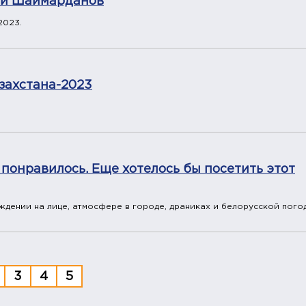
ый Шаймарданов
2023.
азахстана-2023
 понравилось. Еще хотелось бы посетить этот
ждении на лице, атмосфере в городе, драниках и белорусской погод
3
4
5