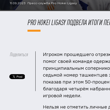
11.09.2023 Пресс-служба Pro Hokei Ligasy
PRO HOKEI LIGASY ПОДВЕЛА ИТОГИ П
Поделиться
Игроком прошедшего отрезк
помог своей команде одержа
принципиальным соперником 
седьмой номер ташкентцев з
показав при этом 50-процен
благодаря четырём набранн
игровой недели.
Нельзя не отметить личные 