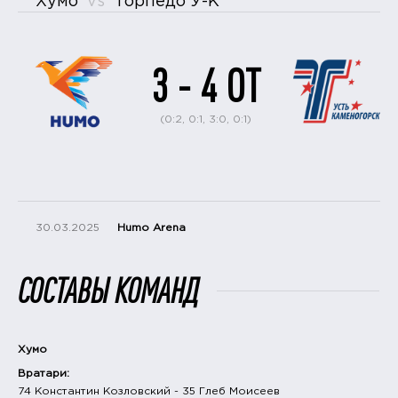
Хумо
vs
Торпедо У-К
3 - 4 ОТ
(0:2, 0:1, 3:0, 0:1)
30.03.2025
Humo Arena
СОСТАВЫ КОМАНД
Хумо
Вратари:
74 Константин Козловский - 35 Глеб Моисеев