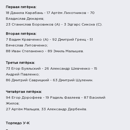
Первая пятёрка:
18 Данила Карабань - 17 Артём Лихотников - 70
Владислав Дюкарев;
23 Станислав Боровиков (А) - 3 Эдгарс Сиксна (С).
Вторая пятёрка:
7 Вадим Кравченко (А) - 92 Дмитрий Гренц - 51
Вячеслав Литовченко;
88 Иван Степаненко - 89 Эмиль Малышев.
Третья пятёрка:
73 Егор Буяльский - 26 Александр Шевченко - 15
Андрей Павленко;
86 Дмитрий Саврицкий - 63 Дмитрий Шуленин.
Четвёртая пятёрка:
94 Егор Дорофеев - 19 Радель Фазлеев - 87 Василий
Жилов;
27 Артём Мальцев, 33 Александр Дербенёв.
Торпедо У-К