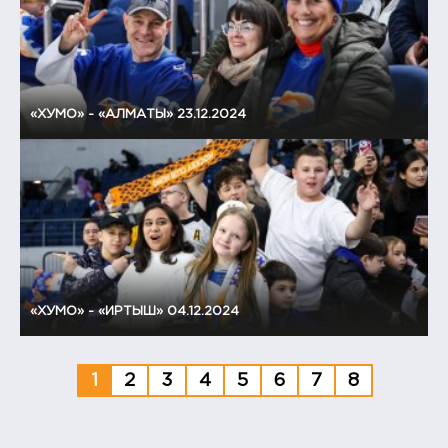
«ХУМО» - «АЛМАТЫ» 23.12.2024
«ХУМО» - «ИРТЫШ» 04.12.2024
1
2
3
4
5
6
7
8