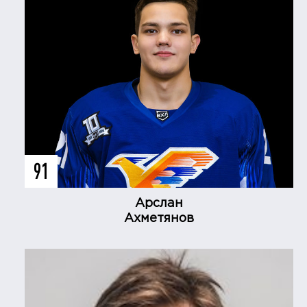
91
Арслан
Ахметянов