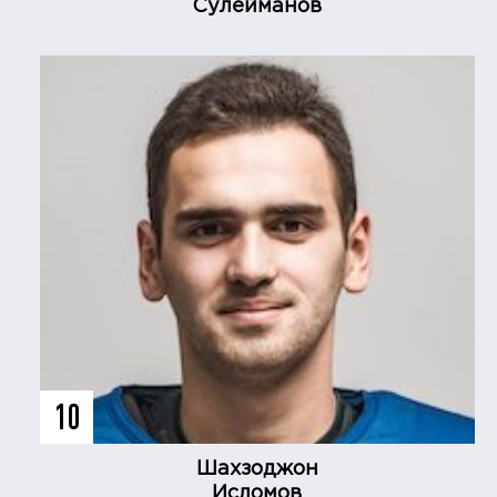
Сулейманов
10
Шахзоджон
Исломов