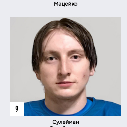
Мацейко
9
Сулейман