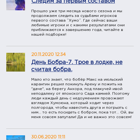
Следим за первым составом
Прошло уже три месяца нового сезона и мы
продолжаем следить за судьбами игроков
первого состава ˝Хумо˝. Где сейчас ваши
любимые игроки и с какими результатами они
приближаются к завершению года, читайте в
нашей подборке!
20.11.2020 12:34
День Бобра-7. Трое в лодке, не
считая бобра.
Мало кто знает, что бобёр Макс на июльский
карантин решил покинуть Арену и пожить на
"даче", на берегу Анхора, под плакучей ивой
неподалеку от японского Сада камней. Поэтому
люди каждый день с недоумением провожают
взглядом Хумоюна, который ходит через
полгорода, чтобы навестить друга и погрызть с
ним... то есть посидеть с бобром, пока тот... Ой, вы
меня совсем запутали! Да и не важно это совсем!
30.06.2020 11:11