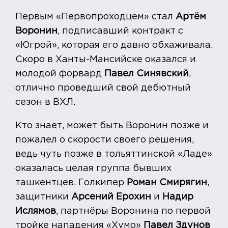
Первым «Первопроходцем» стал
Артём
Воронин
, подписавший контракт с
«Югрой», которая его давно обхаживала.
Скоро в Ханты-Мансийске оказался и
молодой форвард
Павел Синявский
,
отлично проведший свой дебютный
сезон в ВХЛ.
Кто знает, может быть Воронин позже и
пожалел о скорости своего решения,
ведь чуть позже в тольяттинской «Ладе»
оказалась целая группа бывших
ташкентцев. Голкипер
Роман Смирягин
,
защитники
Арсений Ерохин
и
Надир
Ислямов
, партнёры Воронина по первой
тройке нападения «Хумо»
Павел Здунов