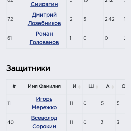
62
9
19
2,12
53
Смирягин
Дмитрий
72
2
5
2,42
12
Лозебников
Роман
61
1
0
0
24
Голованов
Защитники
#
Имя Фамилия
И
Ш
А
О
Игорь
11
11
0
5
5
Мережко
Всеволод
40
11
0
3
3
Сорокин