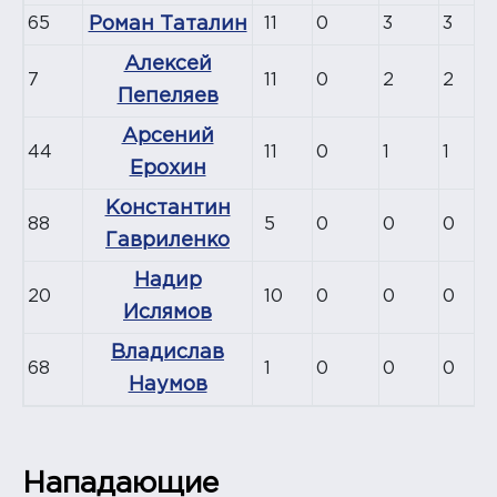
65
Роман Таталин
11
0
3
3
Алексей
7
11
0
2
2
Пепеляев
Арсений
44
11
0
1
1
Ерохин
Константин
88
5
0
0
0
Гавриленко
Надир
20
10
0
0
0
Ислямов
Владислав
68
1
0
0
0
Наумов
Нападающие