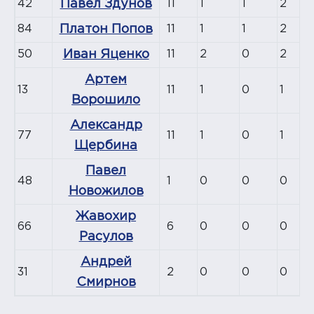
42
Павел Здунов
11
1
1
2
84
Платон Попов
11
1
1
2
50
Иван Яценко
11
2
0
2
Артем
13
11
1
0
1
Ворошило
Александр
77
11
1
0
1
Щербина
Павел
48
1
0
0
0
Новожилов
Жавохир
66
6
0
0
0
Расулов
Андрей
31
2
0
0
0
Смирнов