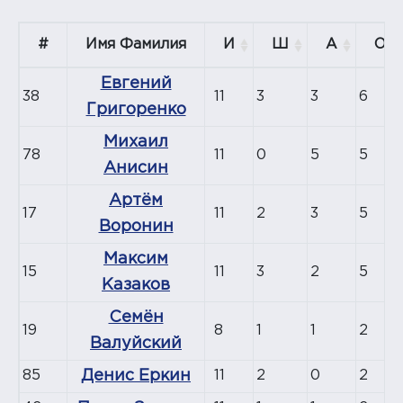
#
Имя Фамилия
И
Ш
А
О
Евгений
38
11
3
3
6
Григоренко
Михаил
78
11
0
5
5
Анисин
Артём
17
11
2
3
5
Воронин
Максим
15
11
3
2
5
Казаков
Семён
19
8
1
1
2
Валуйский
85
Денис Еркин
11
2
0
2