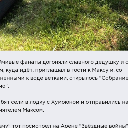
ойчивые фанаты догоняли славного дедушку и 
 куда идёт, приглашал в гости к Максу и, со
оненными к воде ветками, открылось "Собрани
о".
ебят сели в лодку с Хумоюном и отправились н
иятелем Максом.
дачу" тот посмотрел на Арене "Звёздные войны"