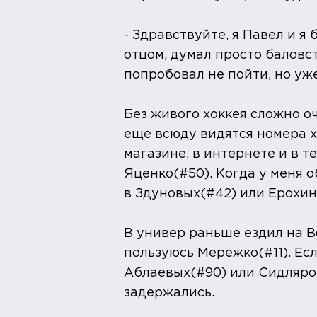
- Здравствуйте, я Павел и я
отцом, думал просто баловст
попробовал не пойти, но уже
Без живого хоккея сложно оч
ещё всюду видятся номера хо
магазине, в интернете и в т
Яценко(#50). Когда у меня 
в Здуновых(#42) или Ерохин
В универ раньше ездил на Во
пользуюсь Мережко(#11). Ес
Аблаевых(#90) или Сидляров
задержались.