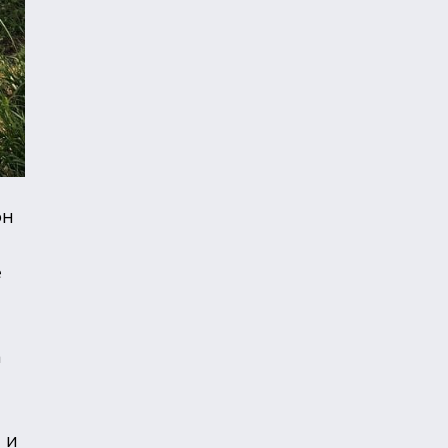
он
е
а
 и