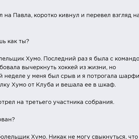
 на Павла, коротко кивнул и перевел взгляд н
шь как ты?
олельщик Хумо. Последний раз я была с команд
бовала вычеркнуть хоккей из жизни, но
й неделе у меня был срыв и я потрогала шарф
лку Хумо от Клуба и вешала ее в шкаф.
отрел на третьего участника собрания.
ован?
 болельщик Хумо. Никак не могу свыкнуться, что