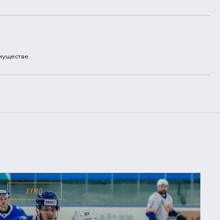
муществе.
ХУМО