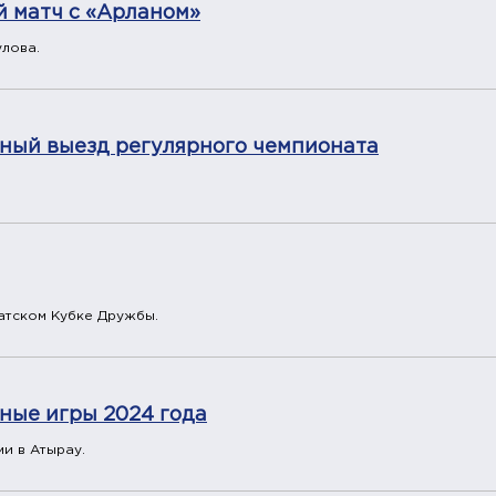
й матч с «Арланом»
улова.
ьный выезд регулярного чемпионата
атском Кубке Дружбы.
ные игры 2024 года
и в Атырау.