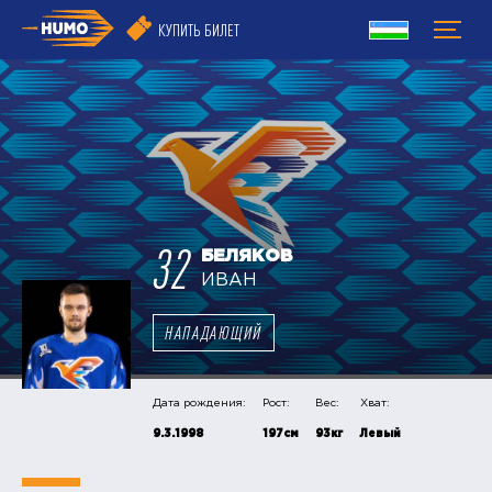
КУПИТЬ БИЛЕТ
32
БЕЛЯКОВ
ИВАН
НАПАДАЮЩИЙ
Дата рождения:
Рост:
Вес:
Хват:
9.3.1998
197см
93кг
Левый