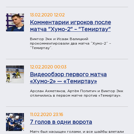
13.02.2020 12:02
Комментарии игроков после
матча "Хумо-2" – "Темиртау"
Виктор Экк и Исаак Валицкий
прокомментировали два матча ˝Хумо-2˝ –
˝Темиртау˝.
12.02.2020 00:03
Видеообзор первого матча
«Хумо-2» — «Темиртау»
Арслан Ахметянов, Артём Попитич и Виктор Экк
отличились в первом матче против «Темиртау».
11.02.2020 23:16
7 голов в одни ворота
Матч был насыщен голами, и все шайбы влетали