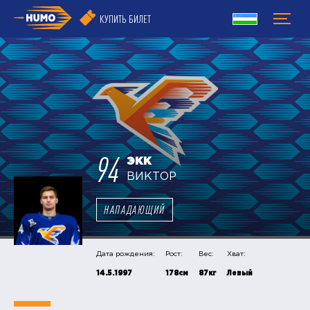
КУПИТЬ БИЛЕТ
94
ЭКК
ВИКТОР
НАПАДАЮЩИЙ
Дата рождения:
Рост:
Вес:
Хват:
14.5.1997
178см
87кг
Левый