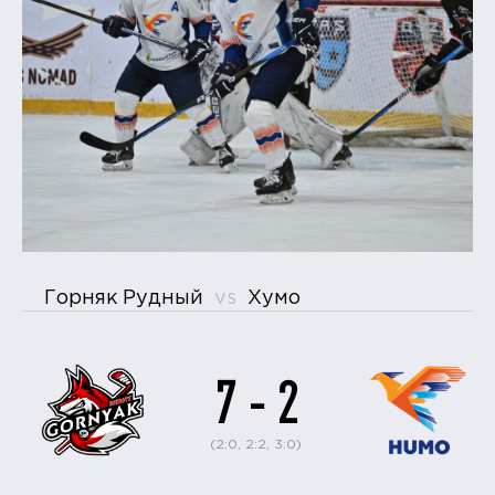
Горняк Рудный
vs
Хумо
7 - 2
(2:0, 2:2, 3:0)