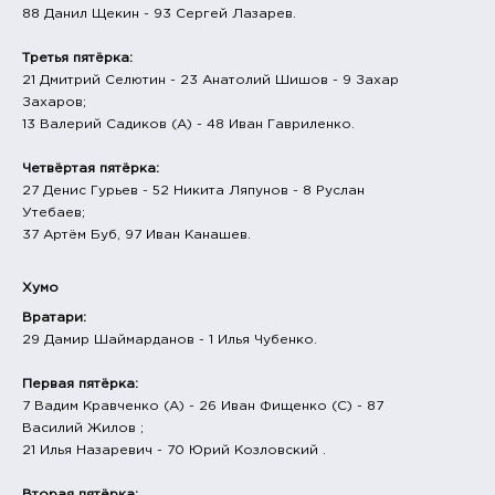
88 Данил Щекин - 93 Сергей Лазарев.
Третья пятёрка:
21 Дмитрий Селютин - 23 Анатолий Шишов - 9 Захар
Захаров;
13 Валерий Садиков (А) - 48 Иван Гавриленко.
Четвёртая пятёрка:
27 Денис Гурьев - 52 Никита Ляпунов - 8 Руслан
Утебаев;
37 Артём Буб, 97 Иван Канашев.
Хумо
Вратари:
29 Дамир Шаймарданов - 1 Илья Чубенко.
Первая пятёрка:
7 Вадим Кравченко (А) - 26 Иван Фищенко (С) - 87
Василий Жилов ;
21 Илья Назаревич - 70 Юрий Козловский .
Вторая пятёрка: